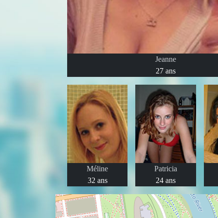
Jeanne
27 ans
Méline
Patricia
32 ans
24 ans