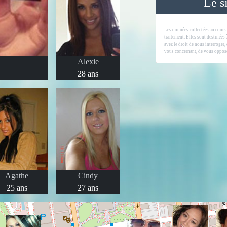
Le s
Les données collectées au cours
traitement. Elles sont destinées
avez le droit de nous interroger,
vous concernant, de vous oppose
Alexie
28 ans
Agathe
Cindy
25 ans
27 ans