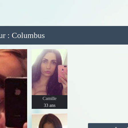
 sur : Columbus
Camille
33 ans