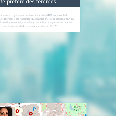
ite préféré des femmes
 de votre inscription sont destinées à la société GDM, responsable du
 à vous proposer des rencontres en adéquation avec votre personnalité. Vous
 de rectifier, compléter, mettre à jour, verrouiller ou supprimer les données
r à leur traitement à l'adresse mentionnée dans les CGUV.