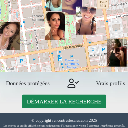
Données protégées
Vrais profils
DÉMARRER LA RECHERCHE
© copyright rencontreslocales.com 2026
Les photos et profils affichés servent uniquement d’illustration et visent à présenter l’expérience proposée.