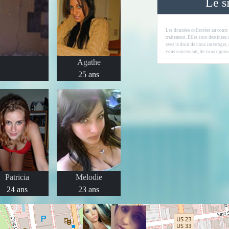
Le s
Les données collectées au cours
traitement. Elles sont destinées
avez le droit de nous interroger,
vous concernant, de vous oppose
Agathe
25 ans
Patricia
Melodie
24 ans
23 ans