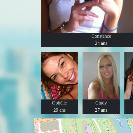
Constance
24 ans
Ophélie
Cindy
29 ans
27 ans