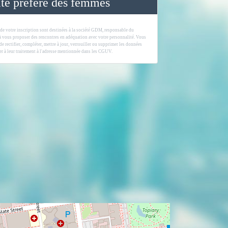
ite préféré des femmes
 de votre inscription sont destinées à la société GDM, responsable du
 à vous proposer des rencontres en adéquation avec votre personnalité. Vous
 de rectifier, compléter, mettre à jour, verrouiller ou supprimer les données
r à leur traitement à l'adresse mentionnée dans les CGUV.