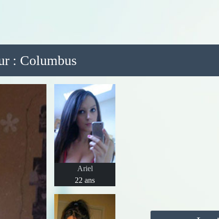
 sur : Columbus
Ariel
22 ans