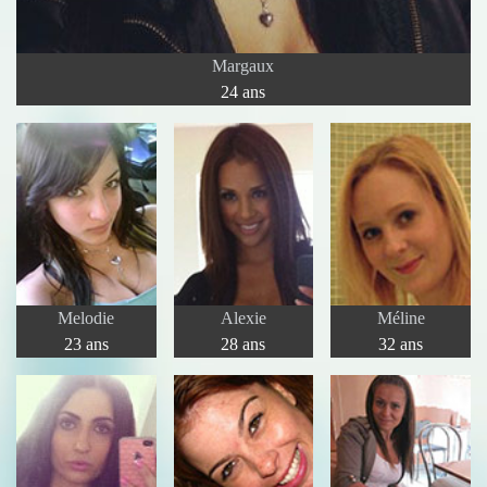
Margaux
24 ans
Melodie
Alexie
Méline
23 ans
28 ans
32 ans