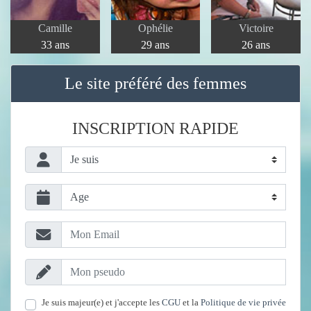
Camille
Ophélie
Victoire
33 ans
29 ans
26 ans
Le site préféré des femmes
INSCRIPTION RAPIDE
Je suis majeur(e) et j'accepte les
CGU
et la
Politique de vie privée