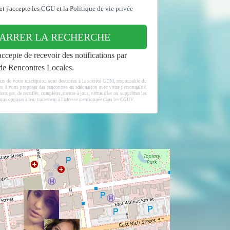
et j'accepte les
CGU
et la
Politique de vie privée
ARRER LA RECHERCHE
accepte de recevoir des notifications par
t de Rencontres Locales.
urs de votre inscription sont destinées à la société GDM, responsable du
ées à vous proposer des rencontres en adéquation avec votre personnalité.
erroger, de rectifier, compléter, mettre à jour, verrouiller ou supprimer les
ous opposer à leur traitement à l'adresse mentionnée dans les CGUV.