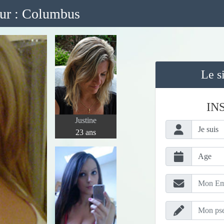
 sur : Columbus
Le s
IN
Justine
23 ans