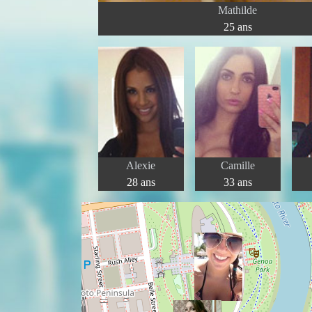
Mathilde
25 ans
Alexie
Camille
28 ans
33 ans