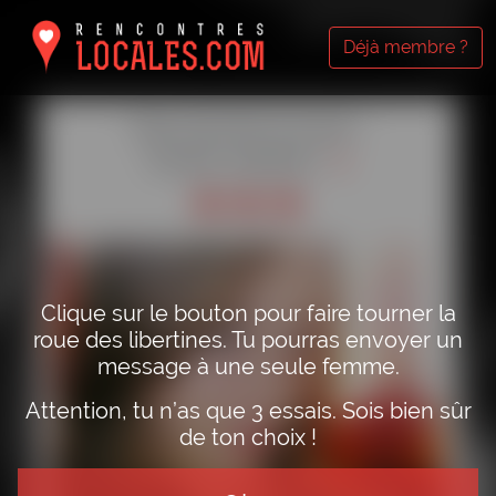
Déjà membre ?
Fais tourner la roue !
Essais restants :
3
Clique sur le bouton pour faire tourner la
roue des libertines. Tu pourras envoyer un
message à une seule femme.
Attention, tu n’as que 3 essais. Sois bien sûr
de ton choix !