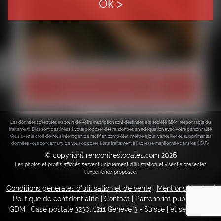
Ok >
Tourner la roue
Les données collectées au cours de votre inscription sont destinées à la société GDM, responsable du
traitement. Elles sont destinées à vous proposer des rencontres en adéquation avec votre personnalité.
Vous avez le droit de nous interroger, de rectifier, compléter, mettre à jour, verrouiller ou supprimer les
données vous concernant, de vous opposer à leur traitement à l'adresse mentionnée dans les CGUV.
© copyright rencontreslocales.com 2026
Les photos et profils affichés servent uniquement d’illustration et visent à présenter
l’expérience proposée.
Conditions générales d'utilisation et de vente
|
Mentions légales
|
Politique de confidentialité
|
Contact
|
Partenariat publicitaire
GDM | Case postale 3230, 1211 Genève 3 - Suisse
|
et ses filiales