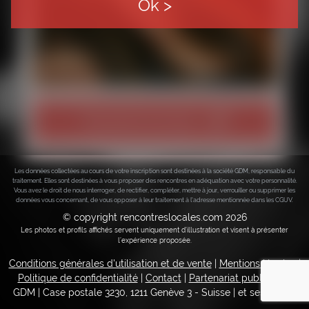
Ok >
Tourner la roue
Les données collectées au cours de votre inscription sont destinées à la société GDM, responsable du
traitement. Elles sont destinées à vous proposer des rencontres en adéquation avec votre personnalité.
Vous avez le droit de nous interroger, de rectifier, compléter, mettre à jour, verrouiller ou supprimer les
données vous concernant, de vous opposer à leur traitement à l'adresse mentionnée dans les CGUV.
© copyright rencontreslocales.com 2026
Les photos et profils affichés servent uniquement d’illustration et visent à présenter
l’expérience proposée.
Conditions générales d'utilisation et de vente
|
Mentions légales
|
Politique de confidentialité
|
Contact
|
Partenariat publicitaire
GDM | Case postale 3230, 1211 Genève 3 - Suisse
|
et ses filiales