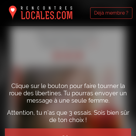
Déjà membre ?
Fais tourner la roue !
Essais restants :
3
Clique sur le bouton pour faire tourner la
roue des libertines. Tu pourras envoyer un
message à une seule femme.
Attention, tu n’as que 3 essais. Sois bien sûr
de ton choix !