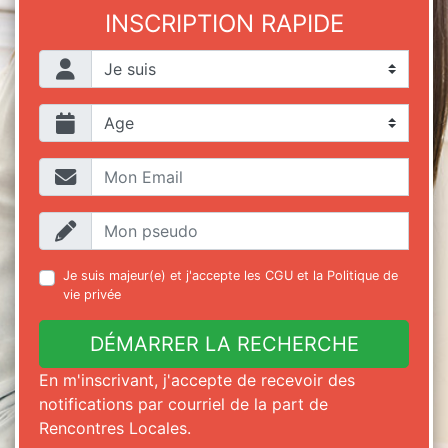
INSCRIPTION RAPIDE
Je suis majeur(e) et j'accepte les
CGU
et la
Politique de
vie privée
DÉMARRER LA RECHERCHE
En m'inscrivant, j'accepte de recevoir des
notifications par courriel de la part de
Rencontres Locales.