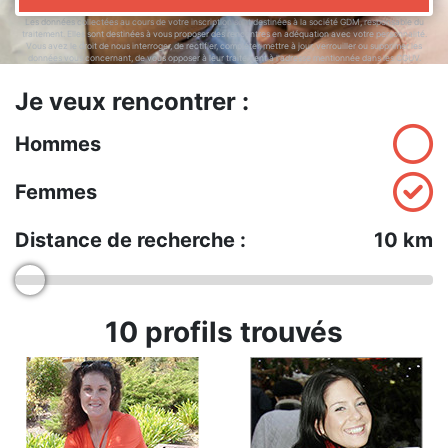
Les données collectées au cours de votre inscription sont destinées à la société GDM, responsable du
traitement. Elles sont destinées à vous proposer des rencontres en adéquation avec votre personnalité.
Vous avez le droit de nous interroger, de rectifier, compléter, mettre à jour, verrouiller ou supprimer les
données vous concernant, de vous opposer à leur traitement à l'adresse mentionnée dans les CGUV.
Je veux rencontrer :
Hommes
Femmes
Distance de recherche :
10
km
10
profils trouvés