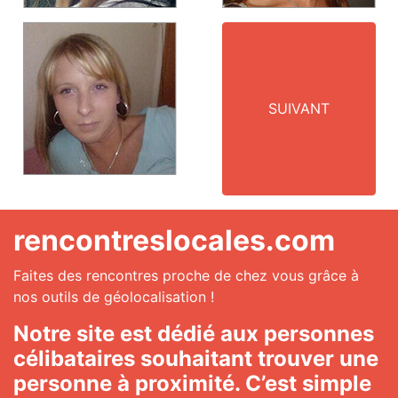
SUIVANT
rencontreslocales.com
Faites des rencontres proche de chez vous grâce à
nos outils de géolocalisation !
Notre site est dédié aux personnes
célibataires souhaitant trouver une
personne à proximité. C’est simple